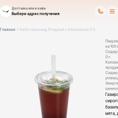
Доставка или в кафе
Выбери адрес получения
Главная
бабл-лимонад Ягодный с базиликом 0.5
Пищев
на 100 
Содер
0
г.
Калор
продук
Содер
углево
Энерг
ценно
Газир
сироп
базил
мята,