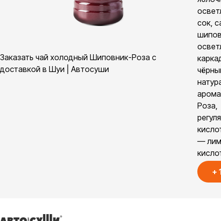
освет
сок, с
шипов
освет
Заказать чай холодный Шиповник-Роза с
карка
доставкой в Шуи | Автосуши
чёрны
натур
арома
Роза,
регул
кисло
— лим
кисло
+