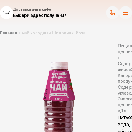
Доставка или в кафе
Выбери адрес получения
Главная
чай холодный Шиповник-Роза
Пищев
ценнос
г
Содер
жиров
Калор
продук
Содер
углево
Энерг
ценно
кДж
Питье
вода,
яблоч